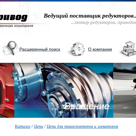
Ведущий поставщик редукторов..
...мотор-редукторов, приводны
Расширенный поиск
О компании
Каталог
/
Цепи
/
Цепи для транспортеров и элеваторов